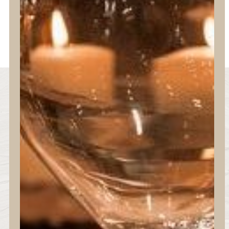
10% DESCUENTO
Newsletter
Suscríbete a nuestra newsletter y
disfruta de descuentos exclusivos,
lanzamientos de nuevas colecciones,
promociones especiales y consejos
sobre las últimas tendencias. Ya seas
un profesional o un particular,
tendrás acceso exclusivo a
productos y ofertas únicas.