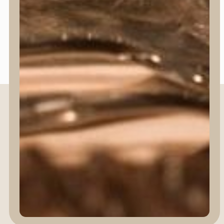
Carrito
Contacto
hola@krittikali.com
910 250 359
Contacto
Copyright © 2025 | Krittikali | Diseñado por KRITTIKALI S.L