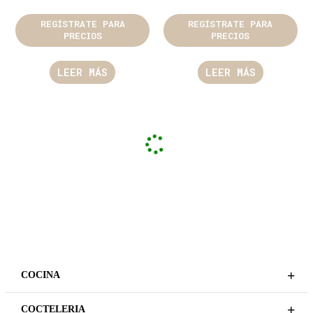
REGÍSTRATE PARA
REGÍSTRATE PARA
PRECIOS
PRECIOS
LEER MÁS
LEER MÁS
COMPLEMENTOS
Plazo de entrega variable,
sujeto a confirmación
MANTEL RATTAN SPIRIL
comercial.
NATURAL