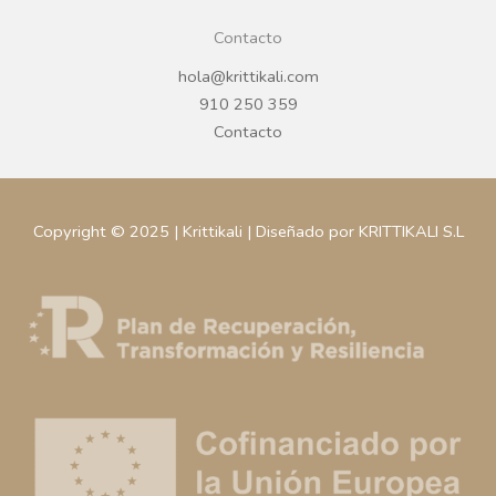
Plazo de entrega variable,
Plazo de entrega variable,
sujeto a confirmación
sujeto a confirmación
comercial.
comercial.
COMPLEMENTOS
BODAS
MARIALE BLANCA CAMINO
RATTAN BAJO
MESA 100% LINO
PLATO BEIGE 32CM
45X170CM
REGÍSTRATE PARA
PRECIOS
REGÍSTRATE PARA
PRECIOS
LEER MÁS
LEER MÁS