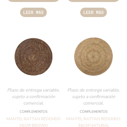
LEER MÁS
LEER MÁS
Plazo de entrega variable,
Plazo de entrega variable,
sujeto a confirmación
sujeto a confirmación
comercial.
comercial.
COMPLEMENTOS
COMPLEMENTOS
MANTEL RATTAN REDONDO
MANTEL RATTAN REDONDO
36CM BROWN
36CM NATURAL