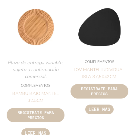
COMPLEMENTOS
Plazo de entrega variable,
sujeto a confirmación
LOV MANTEL INDIVIDUAL
comercial.
ISLA 37,5X42CM
COMPLEMENTOS
REGÍSTRATE PARA
BAMBU BAJO MANTEL
PRECIOS
32.5CM
LEER MÁS
REGÍSTRATE PARA
PRECIOS
LEER MÁS