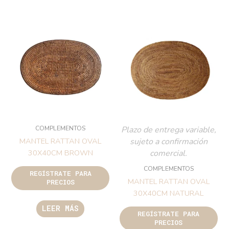
COMPLEMENTOS
Plazo de entrega variable,
sujeto a confirmación
MANTEL RATTAN OVAL
comercial.
30X40CM BROWN
COMPLEMENTOS
REGÍSTRATE PARA
MANTEL RATTAN OVAL
PRECIOS
30X40CM NATURAL
LEER MÁS
REGÍSTRATE PARA
PRECIOS