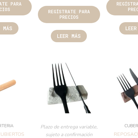
ATE PARA
REGÍSTR
CIOS
PRE
REGÍSTRATE PARA
PRECIOS
R MÁS
LEER
LEER MÁS
RTERIA
CUBER
Plazo de entrega variable,
UBIERTOS
REPOSAC
sujeto a confirmación