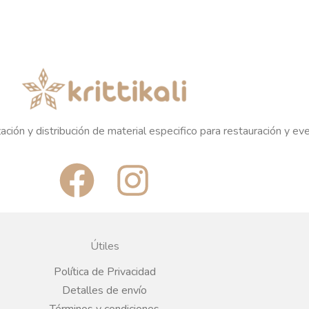
ación y distribución de material especifico para restauración y ev
F
I
a
n
c
s
Útiles
e
t
Política de Privacidad
Detalles de envío
Términos y condiciones