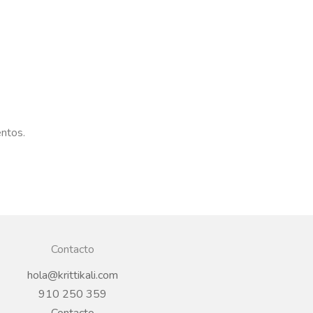
entos.
Contacto
hola@krittikali.com
910 250 359
Contacto