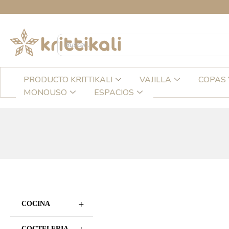
Ir
al
contenido
PRODUCTO KRITTIKALI
VAJILLA
COPAS 
MONOUSO
ESPACIOS
+
COCINA
COCTELERIA