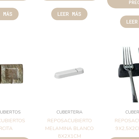
PRE
R MÁS
LEER MÁS
LEER
UBIERTOS
CUBERTERIA
CUBER
CUBIERTOS
REPOSACUBIERTO
REPOSAC
RCITA
MELAMINA BLANCO
9X2,5X2
8X2X1CM