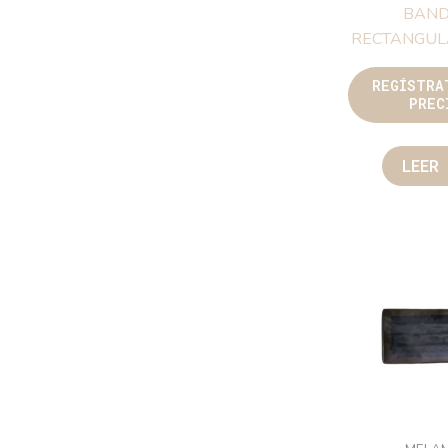
ME
ARCILLA 
MARRÓ
RECTANG
REGÍST
PR
LE