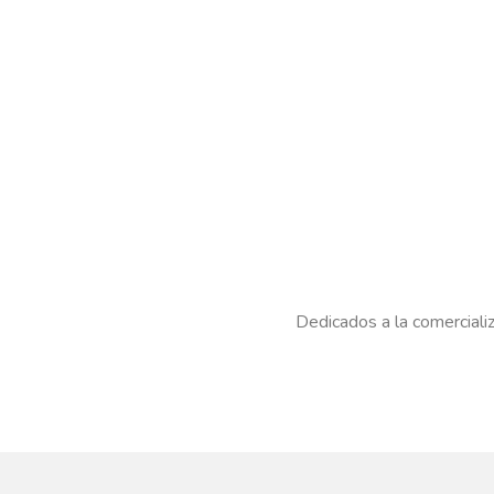
Plazo de en
sujeto a
com
ME
ARENA C
MARRON BO
REGÍST
PR