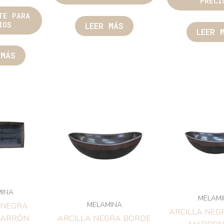
P
X H8CM
LEER MÁS
L
RATE PARA
ECIOS
ER MÁS
M
MELAMINA