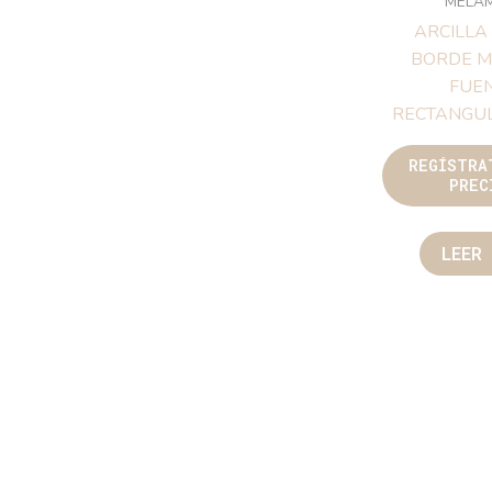
ME
ARCILLA 
MARRO
RECTAN
REGÍST
PR
LE