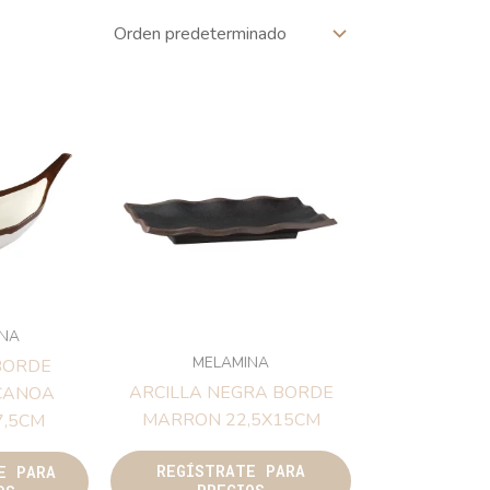
ELAMINA
MELAMINA
LLA BORDE
ARCILLA NEGRA BORDE
ON CANOA
MARRON 22,5X15CM
x10x7,5CM
REGÍSTRATE PARA
TRATE PARA