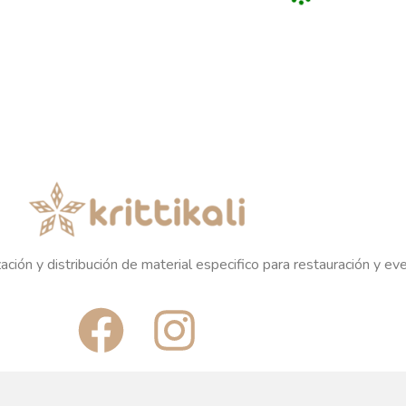
Plazo de e
Plazo de entrega variable,
sujeto 
trega variable,
sujeto a confirmación
co
 confirmación
comercial.
ercial.
M
MELAMINA
ARENA 
LAMINA
ARENA CREMA BORDE
MARR
REMA BORDE
MARRON FUENTE
OVALADA
L CÓNICO 14CM
OVALADA 23X12CM
REGÍS
RATE PARA
REGÍSTRATE PARA
P
ECIOS
PRECIOS