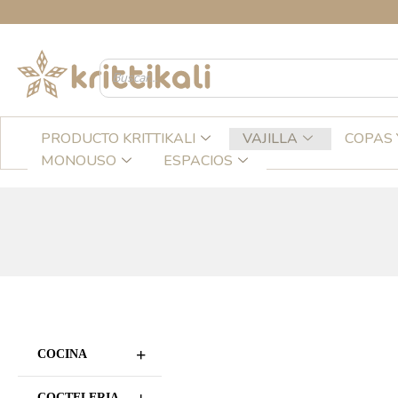
Ir
al
contenido
PRODUCTO KRITTIKALI
VAJILLA
COPAS 
MONOUSO
ESPACIOS
+
COCINA
COCTELERIA