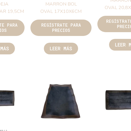
ARCILLA
LAMINA
ARCILLA NEGRA BORDE
MAR
NEGRA BORDE
MARRON BOL
OVAL 
N BANDEJA
OVAL 17X10X6CM
ULAR 19,5CM
REGÍS
REGÍSTRATE PARA
P
RATE PARA
PRECIOS
ECIOS
L
LEER MÁS
ER MÁS