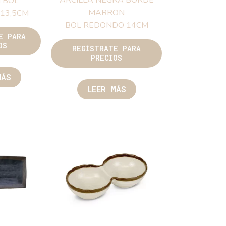
MELAMINA
 NEGRA BORDE
ARCILLA NEGRA BORDE
RON BOL
MARRON
20,8X13,5CM
BOL REDONDO 14CM
TRATE PARA
RECIOS
REGÍSTRATE PARA
PRECIOS
EER MÁS
LEER MÁS