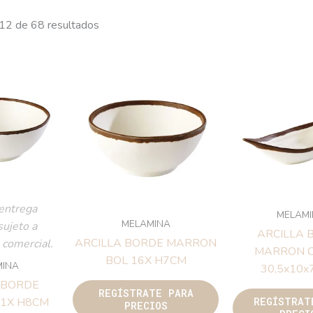
24 de 68 resultados
M
MELAMINA
ARCI
trega variable,
ARCILLA BORDE MARRON
MARR
 confirmación
BOL 16X H7CM
30,5
ercial.
LAMINA
REGÍSTRATE PARA
REGÍS
PRECIOS
BORDE MARRON