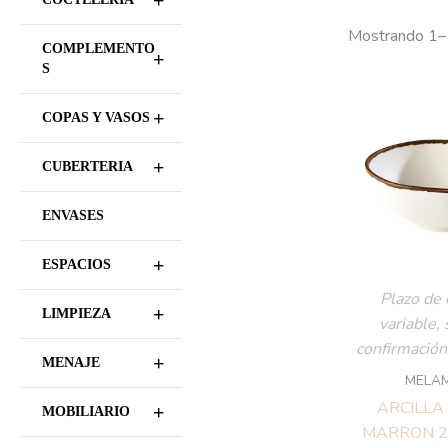
+
Mostrando 1–
COMPLEMENTO
+
S
+
COPAS Y VASOS
+
CUBERTERIA
ENVASES
+
ESPACIOS
+
LIMPIEZA
Plazo de en
sujeto a
+
MENAJE
com
+
MOBILIARIO
ME
ARCILLA 