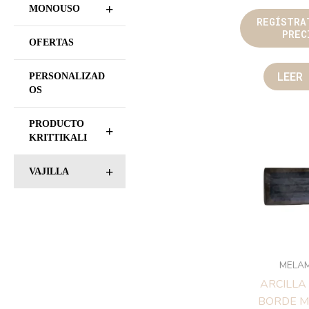
+
MONOUSO
21
OFERTAS
REGÍST
PR
PERSONALIZAD
OS
LE
PRODUCTO
+
KRITTIKALI
+
VAJILLA