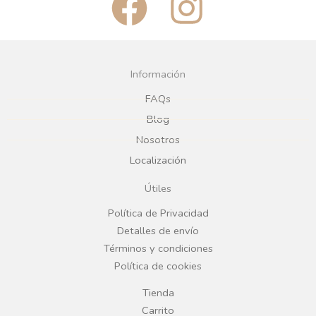
a
n
c
s
Información
e
t
FAQs
Blog
b
a
Nosotros
Localización
o
g
Útiles
o
r
Política de Privacidad
Detalles de envío
k
a
Términos y condiciones
Política de cookies
m
Tienda
Carrito