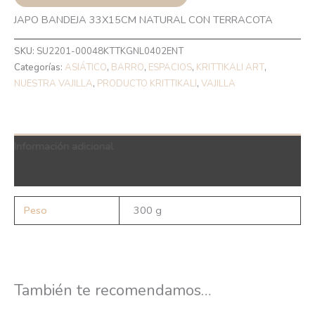
JAPO BANDEJA 33X15CM NATURAL CON TERRACOTA
SKU:
SU2201-00048KTTKGNL0402ENT
Categorías:
ASIÁTICO
,
BARRO
,
ESPACIOS
,
KRITTIKALI ART
,
NUESTRA VAJILLA
,
PRODUCTO KRITTIKALI
,
VAJILLA
Información adicional
QR Code
Peso
300 g
También te recomendamos…