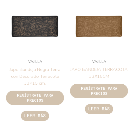
VAJILLA
VAJILLA
Japo Bandeja Negra Terra
JAPO BANDEJA TERRACOTA
con Decorado Terracota
33X15CM
33×15 cm.
REGÍSTRATE PARA
PRECIOS
REGÍSTRATE PARA
PRECIOS
LEER MÁS
LEER MÁS