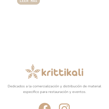
LEER MÁS
Dedicados a la comercialización y distribución de material
especifico para restauración y eventos.
F
I