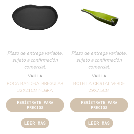
Plazo de entrega variable,
Plazo de entrega variable,
sujeto a confirmación
sujeto a confirmación
comercial.
comercial.
VAJILLA
VAJILLA
ROCA BANDEJA IRREGULAR
BOTELLA CRISTAL VERDE
32X21CM NEGRA
29X7,5CM
REGÍSTRATE PARA
REGÍSTRATE PARA
PRECIOS
PRECIOS
LEER MÁS
LEER MÁS