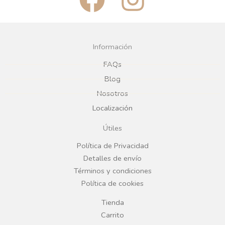
a
n
c
s
Información
e
t
FAQs
Blog
b
a
Nosotros
Localización
o
g
Útiles
o
r
Política de Privacidad
Detalles de envío
k
a
Términos y condiciones
Política de cookies
m
Tienda
Carrito