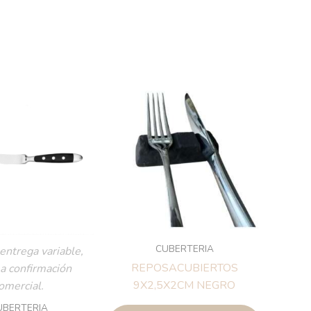
CUBERTERIA
entrega variable,
REPOSACUBIERTOS
 a confirmación
9X2,5X2CM NEGRO
omercial.
UBERTERIA