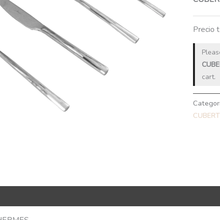
Precio 
Pleas
CUBE
cart.
Categor
CUBERT
R Code