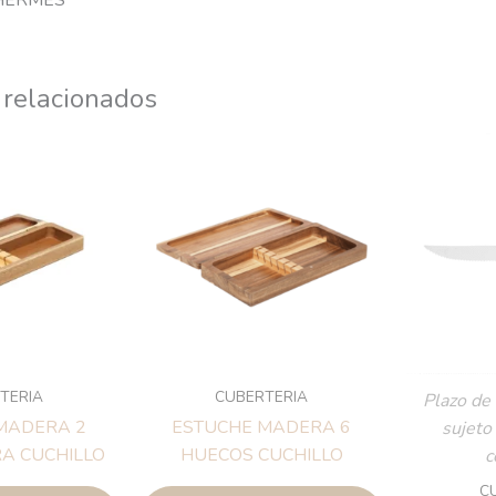
HERMES
 relacionados
TERIA
CUBERTERIA
Plazo de 
MADERA 2
ESTUCHE MADERA 6
sujeto
A CUCHILLO
HUECOS CUCHILLO
c
C