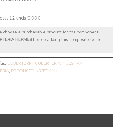
total 12 unds
0,00
€
e choose a purchasable product for the component
RTERIA HERMES
before adding this composite to the
ías:
CUBERTERIA
,
CUBERTERÍA
,
NUESTRA
ERÍA
,
PRODUCTO KRITTIKALI