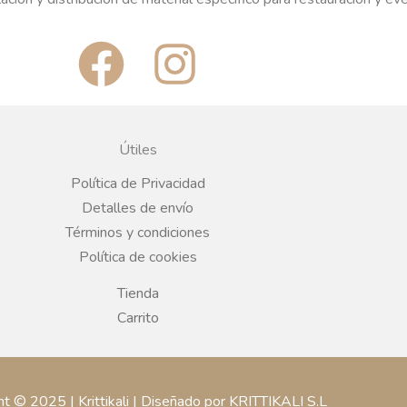
F
I
a
n
c
s
Útiles
e
t
Política de Privacidad
Detalles de envío
b
a
Términos y condiciones
Política de cookies
o
g
Tienda
o
r
Carrito
k
a
ht © 2025 | Krittikali | Diseñado por KRITTIKALI S.L