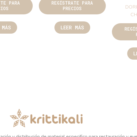
ATE PARA
REGÍSTRATE PARA
DORI
CIOS
PRECIOS
C
 MÁS
LEER MÁS
REGÍ
L
ación y distribución de material especifico para restauración y ev