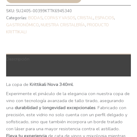
SKU:
SU2405-00399KTTK6945340
Categorías:
BODAS
,
COPAS Y VASOS
,
CRISTAL
,
ESPACIOS
,
GASTRONÓMICO
,
NUESTRA CRISTALERÍA
,
PRODUCTO
KRITTIKALI
Descripción
QR Code
La copa de
Krittikali Nova 340ml
.
Experimente el pináculo de la elegancia con nuestra copa de
vino con tecnología avanzada de tallo tirado, asegurando
una
durabilidad y longevidad excepcionales
. Fabricado con
precisión, este vidrio no solo cuenta con un perfil delgado y
sofisticado, sino que también incorpora un borde tratado
con láser para una mayor resistencia contra el astillado.
Eleva tu experiencia
de cata de vinos y mixologia mientras