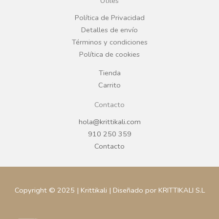
Útiles
o
r
Política de Privacidad
Detalles de envío
k
a
Términos y condiciones
Política de cookies
m
Tienda
Carrito
Contacto
hola@krittikali.com
910 250 359
Contacto
Copyright © 2025 | Krittikali | Diseñado por KRITTIKALI S.L