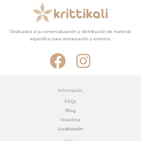
Dedicados a la comercialización y distribución de material
especifico para restauración y eventos.
F
I
a
n
c
s
Información
e
t
FAQs
Blog
b
a
Nosotros
Localización
o
g