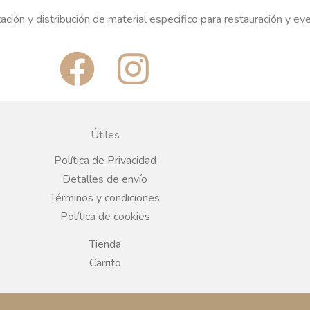
ación y distribución de material especifico para restauración y ev
F
I
a
n
c
s
Útiles
e
t
Política de Privacidad
Detalles de envío
b
a
Términos y condiciones
Política de cookies
o
g
Tienda
o
r
Carrito
k
a