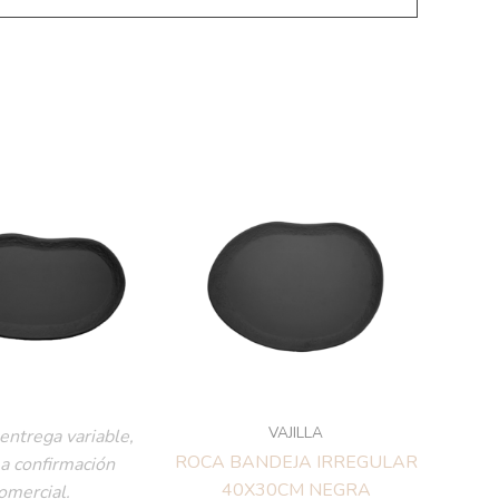
VAJILLA
entrega variable,
ROCA BANDEJA IRREGULAR
 a confirmación
40X30CM NEGRA
omercial.