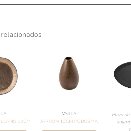
 relacionados
ILLA
VAJILLA
Plazo de 
 LLANO 19CM
JARRON 13CM POBOSMA
sujeto
c