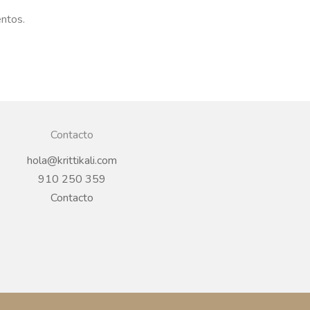
entos.
Contacto
hola@krittikali.com
910 250 359
Contacto