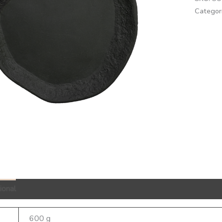
Categor
ional
QR Code
600 g