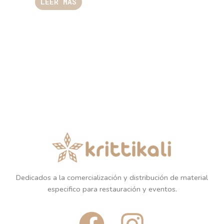
LEER MÁS
Dedicados a la comercialización y distribución de material
especifico para restauración y eventos.
F
I