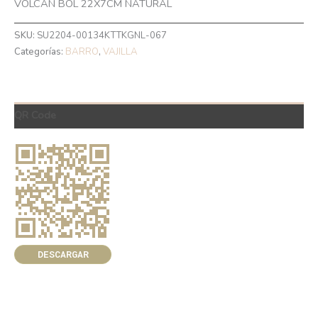
VOLCÁN BOL 22X7CM NATURAL
SKU:
SU2204-00134KTTKGNL-067
Categorías:
BARRO
,
VAJILLA
QR Code
DESCARGAR