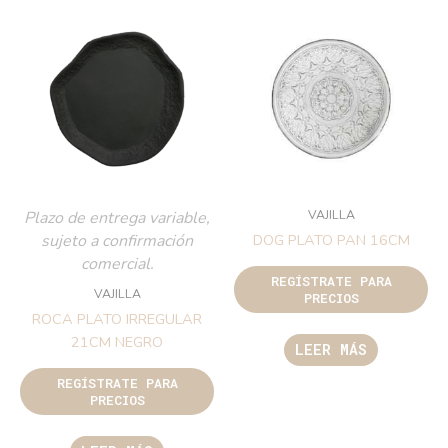
VAJILLA
Plazo de entrega variable,
sujeto a confirmación
DOG PLATO PAN 16CM
comercial.
REGÍSTRATE PARA
VAJILLA
PRECIOS
ROCA PLATO IRREGULAR
21CM NEGRO
LEER MÁS
REGÍSTRATE PARA
PRECIOS