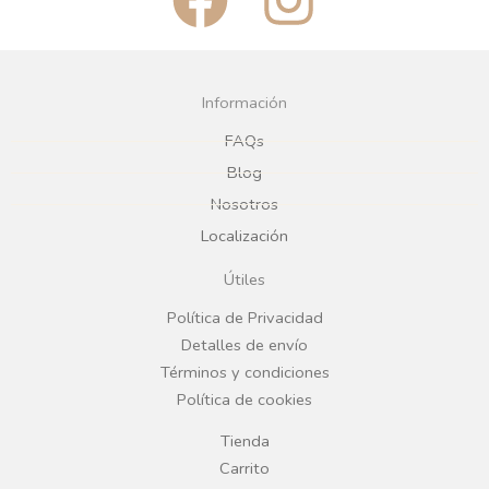
a
n
c
s
Información
e
t
FAQs
Blog
b
a
Nosotros
Localización
o
g
Útiles
o
r
Política de Privacidad
Detalles de envío
k
a
Términos y condiciones
Política de cookies
m
Tienda
Carrito