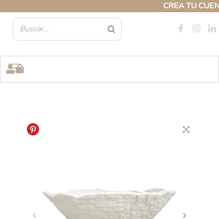
Ir
CREA TU CUENTA 
al
contenido