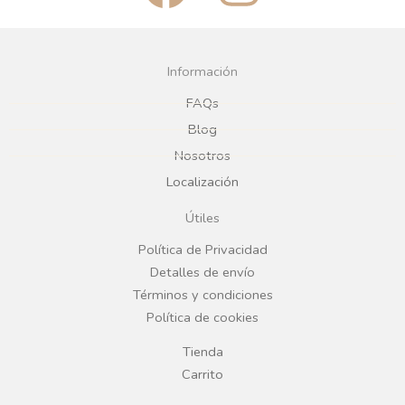
a
n
c
s
Información
e
t
FAQs
Blog
b
a
Nosotros
Localización
o
g
Útiles
o
r
Política de Privacidad
Detalles de envío
k
a
Términos y condiciones
Política de cookies
m
Tienda
Carrito