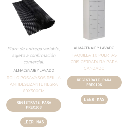
ALMACENAJE Y LAVADO
Plazo de entrega variable,
sujeto a confirmación
TAQUILLA 10 PUERTAS
comercial.
GRIS CERRADURA PARA
CANDADO
ALMACENAJE Y LAVADO
ROLLO POSAVASOS REJILLA
REGÍSTRATE PARA
ANTIDESLIZANTE NEGRA
PRECIOS
60X500CM
LEER MÁS
REGÍSTRATE PARA
PRECIOS
LEER MÁS