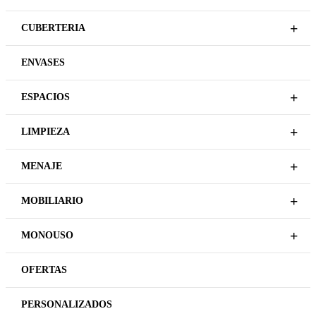
LEER MÁS
PRECIOS
LEER MÁS
ESPACIOS
Plazo de entrega variable,
sujeto a confirmación
PIEDRA TALLADA
comercial.
ARTESANAL CUARCITA
BANDEJA 27X28CM
ESPACIOS
PIEDRA TALLADA
REGÍSTRATE PARA