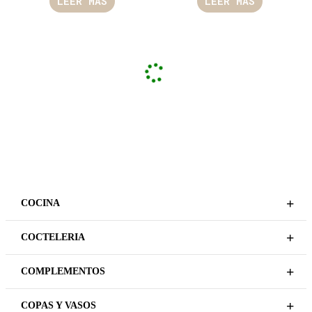
LEER MÁS
LEER MÁS
ASIÁTICO
Plazo de entrega variable,
sujeto a confirmación
PIEDRA NATURAL PLATO
comercial.
LLANO IRREGULAR
24X20CM
ESPACIOS
PIEDRA NATURAL PLATO
REGÍSTRATE PARA
LLANO 28CM
PRECIOS
REGÍSTRATE PARA