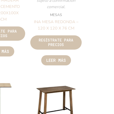
A MADERA
sujeto a confirmación
 CEMENTO
comercial.
200X100X
MESAS
5CM
INA MESA REDONDA –
120 X 120 X 76 CM
ATE PARA
CIOS
REGÍSTRATE PARA
PRECIOS
 MÁS
LEER MÁS