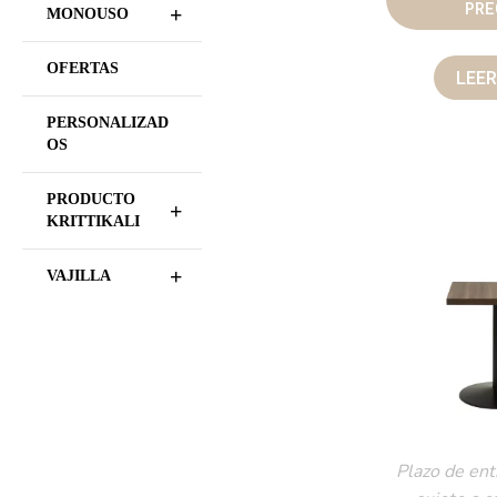
PRE
+
MONOUSO
OFERTAS
LEE
PERSONALIZAD
OS
PRODUCTO
+
KRITTIKALI
+
VAJILLA
Plazo de ent