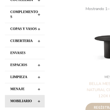
+
Mostrando 1–
COMPLEMENTO
+
S
+
COPAS Y VASOS
+
CUBERTERIA
ENVASES
+
ESPACIOS
+
ME
LIMPIEZA
BELLA ME
+
MENAJE
NATURAL C
120X
+
MOBILIARIO
REGÍSTR