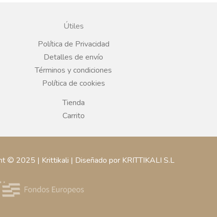
R MÁS
rega variable,
Plazo de entrega variable,
Plazo de entr
onfirmación
sujeto a confirmación
sujeto a c
rcial.
comercial.
comer