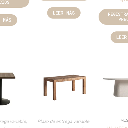
H7
CIOS
LEER MÁS
REGÍSTR
PRE
R MÁS
LEER
ME
rega variable,
Plazo de entrega variable,