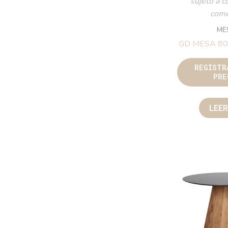
sujeto a c
come
ME
GD MESA 8
REGÍSTR
PRE
LEE