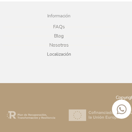
LEE
Plazo de ent
sujeto a c
come