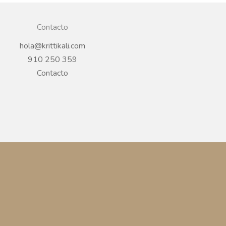
PRECIOS
LEER MÁS
ega variable,
Plazo de entrega variable,
onfirmación
sujeto a confirmación
cial.
comercial.