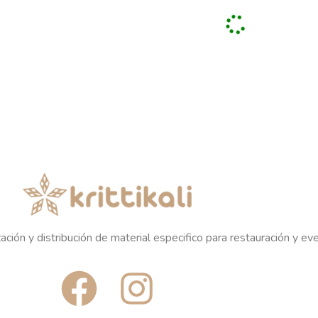
MESAS
ME
rega variable,
MADERA ROBLE MESA
MARMOL Y 
onfirmación
180X100X H76CM
MANGO MES
rcial.
210X100
SAS
REGÍSTRATE PARA
OLMO MESA
PRECIOS
REGÍSTR
0 X H76 CM
PRE
LEER MÁS
ATE PARA
CIOS
LEER