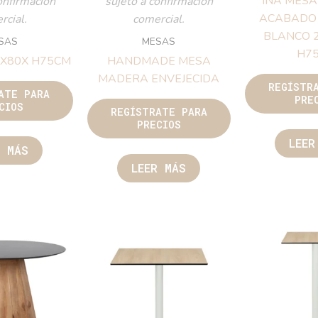
INA MES
onfirmación
sujeto a confirmación
ACABADO
rcial.
comercial.
BLANCO 
SAS
MESAS
H7
0X80X H75CM
HANDMADE MESA
MADERA ENVEJECIDA
REGÍSTR
ATE PARA
PRE
CIOS
REGÍSTRATE PARA
PRECIOS
LEER
R MÁS
LEER MÁS