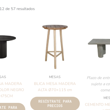
24 de 57 resultados
SAS
MESAS
Plazo de entr
SA MADERA
BLICA MESA MADERA
sujeto a c
OLOR NEGRO
ALTA Ø70×115 cm
comer
 H75CM
ME
REGÍSTRATE PARA
CEMENTO ME
PRECIOS
ATE PARA