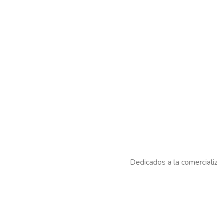
Plazo de ent
sujeto a c
come
ME
MADERA 
200 X 10
REGÍSTR
PRE