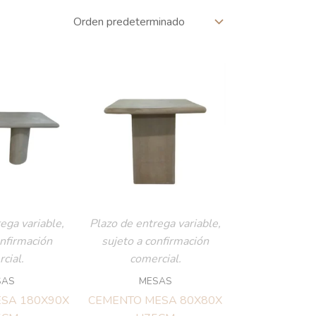
ega variable,
Plazo de entrega variable,
onfirmación
sujeto a confirmación
cial.
comercial.
SAS
MESAS
SA 180X90X
CEMENTO MESA 80X80X