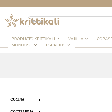
Ir
CREA
al
contenido
PRODUCTO KRITTIKALI
VAJILLA
COPAS 
MONOUSO
ESPACIOS
+
COCINA
COCTELERIA