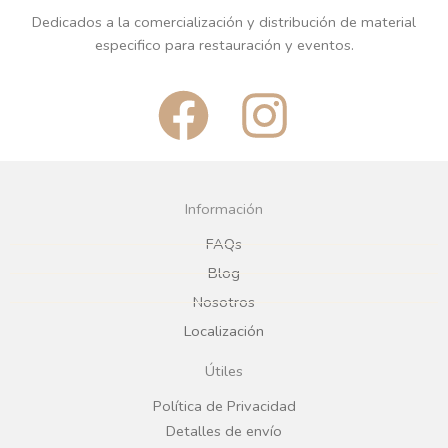
Dedicados a la comercialización y distribución de material
especifico para restauración y eventos.
F
I
a
n
c
s
Información
e
t
FAQs
Blog
b
a
Nosotros
Localización
o
g
Útiles
o
r
Política de Privacidad
Detalles de envío