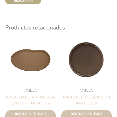
DESCARGAR
Productos relacionados
VAJILLA
VAJILLA
ROCA BANDEJA IRREGULAR
MIDAS PLATO LLANO CON
32X21CM TERRACOTA
BORDE 26CM
REGÍSTRATE PARA
REGÍSTRATE PARA