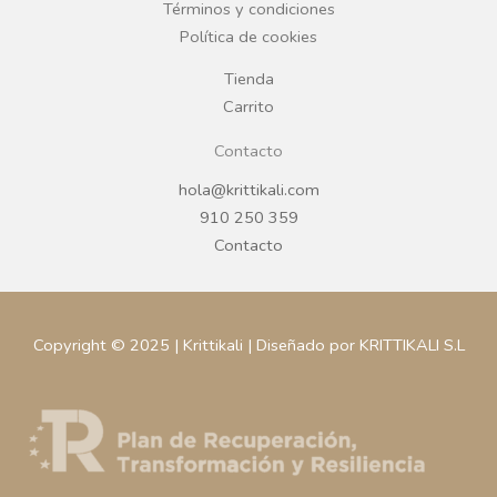
k
a
Términos y condiciones
Política de cookies
m
Tienda
Carrito
Contacto
hola@krittikali.com
910 250 359
Contacto
Copyright © 2025 | Krittikali | Diseñado por KRITTIKALI S.L