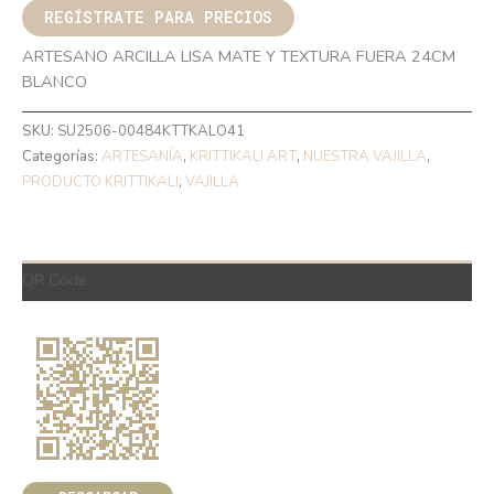
REGÍSTRATE PARA PRECIOS
ARTESANO ARCILLA LISA MATE Y TEXTURA FUERA 24CM
BLANCO
SKU:
SU2506-00484KTTKALO41
Categorías:
ARTESANÍA
,
KRITTIKALI ART
,
NUESTRA VAJILLA
,
PRODUCTO KRITTIKALI
,
VAJILLA
QR Code