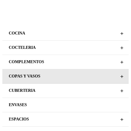
BESTSELLERS
Plazo de entrega variable,
sujeto a confirmación
ROOFTOP CHAMPAGNE
comercial.
24CL
BESTSELLERS
REGÍSTRATE PARA
NOVISIMO VASO 50CL
PRECIOS
REGÍSTRATE PARA
LEER MÁS
PRECIOS
LEER MÁS