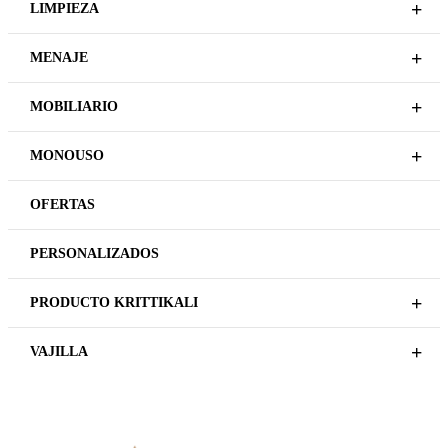
Plazo de entrega variable,
Plazo de entrega variable,
sujeto a confirmación
sujeto a confirmación
comercial.
comercial.
BESTSELLERS
ALTO NIVEL
ROOFTOP VASO BAJO 31CL
SAPIENTIA COPA MANUAL
77CL
REGÍSTRATE PARA
PRECIOS
REGÍSTRATE PARA
PRECIOS
LEER MÁS
LEER MÁS