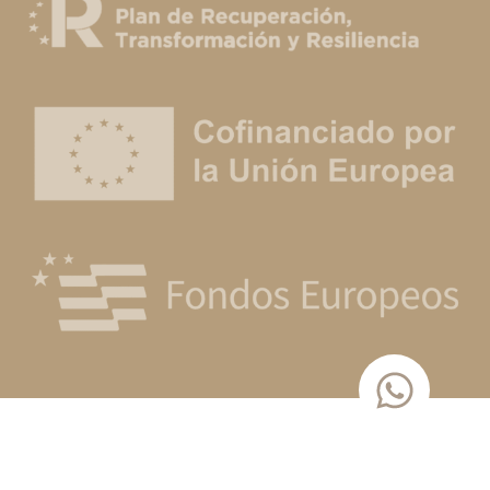
ENVASES
+
ESPACIOS
+
LIMPIEZA
+
MENAJE
+
MOBILIARIO
+
MONOUSO
OFERTAS
PERSONALIZADOS
+
PRODUCTO KRITTIKALI