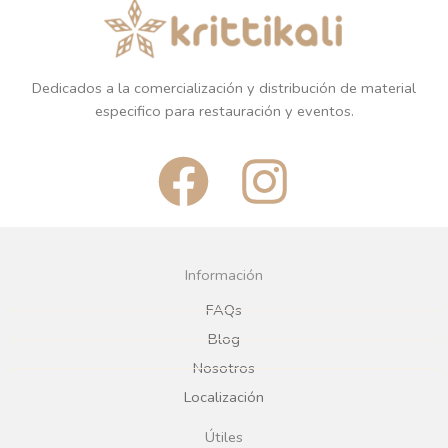
Plazo de entrega variable,
Plazo de entrega variable,
sujeto a confirmación
sujeto a confirmación
comercial.
comercial.
BESTSELLERS
BESTSELLERS
VASO MEZCLADOR
WHISKY VASO BAJO 33CL
TALLADO 85CL
REGÍSTRATE PARA
PRECIOS
REGÍSTRATE PARA
PRECIOS
LEER MÁS
LEER MÁS