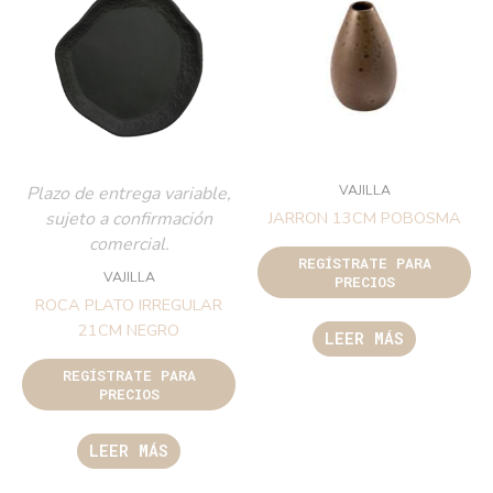
VAJILLA
Plazo de entrega variable,
sujeto a confirmación
JARRON 13CM POBOSMA
comercial.
REGÍSTRATE PARA
VAJILLA
PRECIOS
ROCA PLATO IRREGULAR
21CM NEGRO
LEER MÁS
REGÍSTRATE PARA
PRECIOS
LEER MÁS