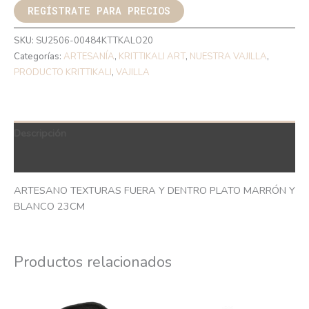
REGÍSTRATE PARA PRECIOS
SKU:
SU2506-00484KTTKALO20
Categorías:
ARTESANÍA
,
KRITTIKALI ART
,
NUESTRA VAJILLA
,
PRODUCTO KRITTIKALI
,
VAJILLA
Descripción
QR Code
ARTESANO TEXTURAS FUERA Y DENTRO PLATO MARRÓN Y
BLANCO 23CM
Productos relacionados