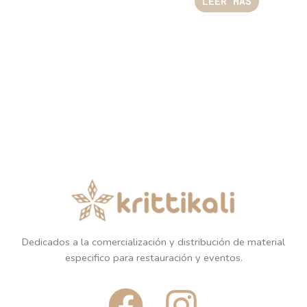
LEER MÁS
Dedicados a la comercialización y distribución de material
especifico para restauración y eventos.
F
I