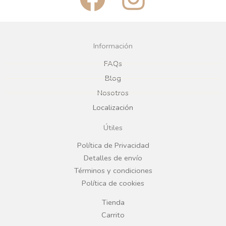
a
n
c
s
Información
e
t
FAQs
Blog
b
a
Nosotros
Localización
o
g
Útiles
o
r
Política de Privacidad
Detalles de envío
k
a
Términos y condiciones
Política de cookies
m
Tienda
Carrito