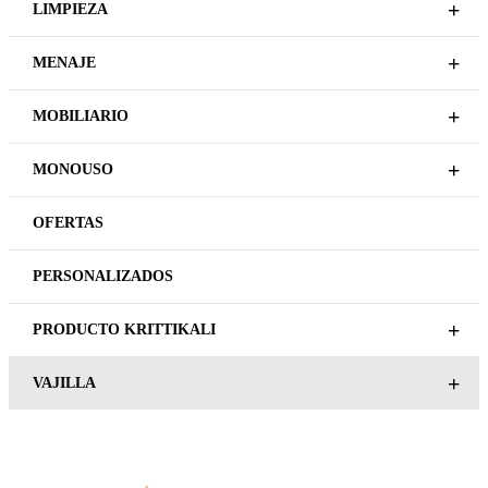
Plazo de entrega variable,
Plazo de entrega variable,
sujeto a confirmación
sujeto a confirmación
comercial.
comercial.
BESTSELLERS
BESTSELLERS
ARES BOWL 16CM
ARES PLATO HONDO 22CM
NACARADO
NACARADO
REGÍSTRATE PARA
REGÍSTRATE PARA
PRECIOS
PRECIOS
LEER MÁS
LEER MÁS