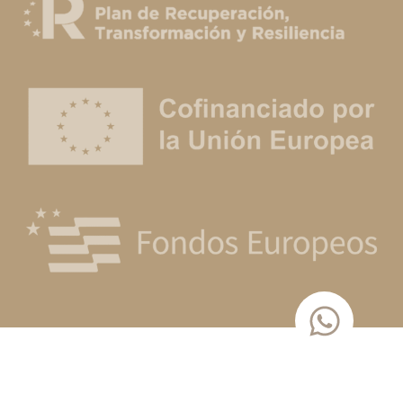
PRECIOS
PRECIOS
LEER MÁS
LEER MÁS
Plazo de entrega variable,
Plazo de entrega variable,
sujeto a confirmación
sujeto a confirmación
comercial.
comercial.
ALTO NIVEL
ALTO NIVEL
ARMONÍA BOWL BLANCO
ARMONÍA PLATO BASE