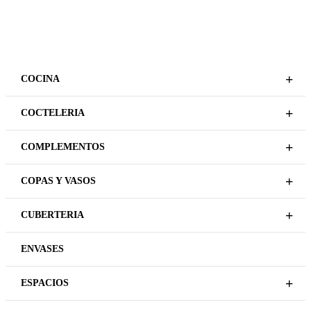
Plazo de entrega variable,
Plazo de entrega variable,
sujeto a confirmación
sujeto a confirmación
comercial.
comercial.
BARISTA
BARISTA
ARENA VERDE OLIVA TAZA
ARENA VERDE OLIVA TAZA
36CL
ESPERESSO 7CL
REGÍSTRATE PARA
REGÍSTRATE PARA
PRECIOS
PRECIOS
LEER MÁS
LEER MÁS