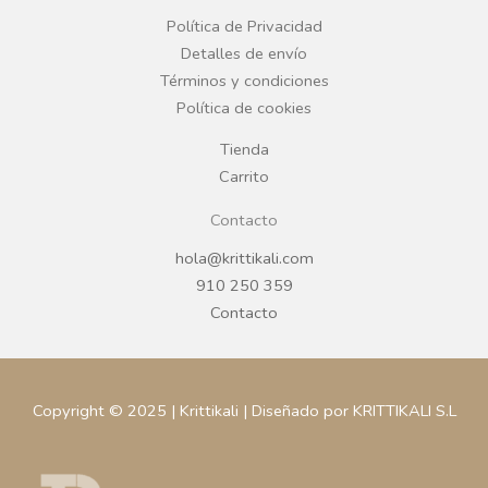
LEER MÁS
LEER MÁS
Plazo de entrega variable,
Plazo de entrega variable,
sujeto a confirmación
sujeto a confirmación
comercial.
comercial.
BESTSELLERS
BESTSELLERS
ARES PLATO LLANO 28CM
ARES PLATO SOMBRERO
NACARADO
27CM NACARADO
REGÍSTRATE PARA
REGÍSTRATE PARA