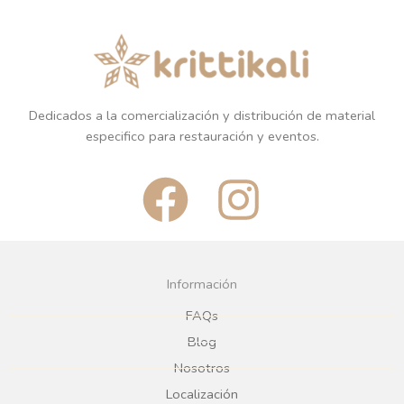
Dedicados a la comercialización y distribución de material
especifico para restauración y eventos.
F
I
a
n
c
s
Información
e
t
FAQs
Blog
b
a
Nosotros
Localización