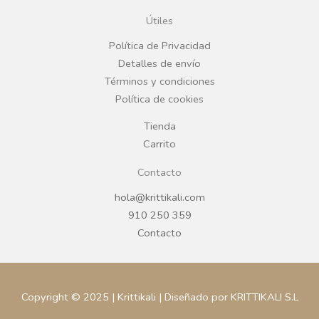
o
g
Útiles
o
r
Política de Privacidad
Detalles de envío
k
a
Términos y condiciones
Política de cookies
m
Tienda
Carrito
Contacto
hola@krittikali.com
910 250 359
Contacto
Copyright © 2025 | Krittikali | Diseñado por KRITTIKALI S.L