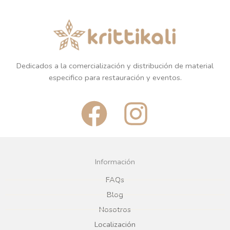
Dedicados a la comercialización y distribución de material
especifico para restauración y eventos.
F
I
a
n
c
s
Información
e
t
FAQs
Blog
b
a
Nosotros
Localización