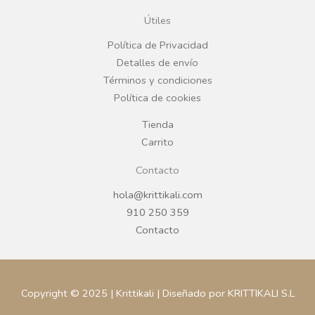
o
g
Útiles
o
r
Política de Privacidad
Detalles de envío
k
a
Términos y condiciones
Política de cookies
m
Tienda
Carrito
Contacto
hola@krittikali.com
910 250 359
Contacto
Copyright © 2025 | Krittikali | Diseñado por KRITTIKALI S.L