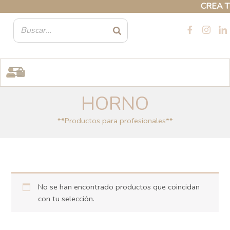
Ir
CREA TU 
al
contenido
HORNO
**Productos para profesionales**
No se han encontrado productos que coincidan
con tu selección.