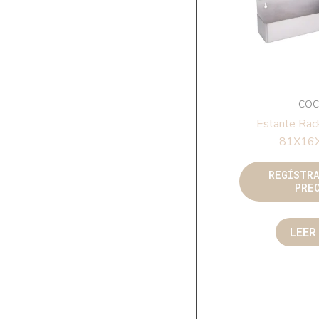
COC
Estante Rac
81X16X
REGÍSTR
PRE
LEER