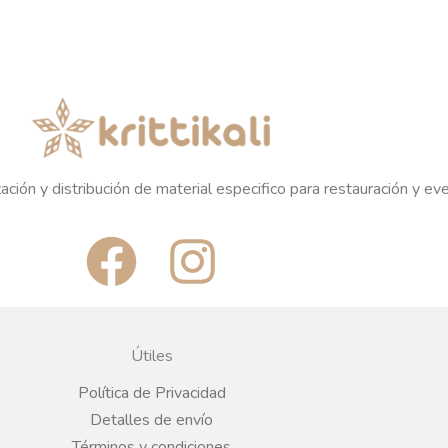
ación y distribución de material especifico para restauración y ev
F
I
a
n
c
s
Útiles
e
t
Política de Privacidad
Detalles de envío
Términos y condiciones