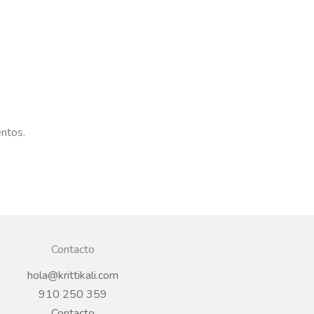
entos.
Contacto
hola@krittikali.com
910 250 359
Contacto