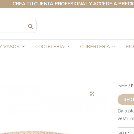
REA TU CUENTA PROFESIONAL Y ACCEDE A PRECIOS EXC
Y VASOS
COCTELERÍA
CUBERTERÍA
MO
Inicio
/
E
REG
Bajo pla
vestir m
SKU:
SU