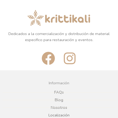
Dedicados a la comercialización y distribución de material
especifico para restauración y eventos.
F
I
a
n
c
s
Información
e
t
FAQs
Blog
b
a
Nosotros
Localización