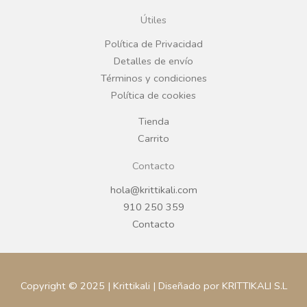
o
g
Útiles
o
r
Política de Privacidad
Detalles de envío
k
a
Términos y condiciones
Política de cookies
m
Tienda
Carrito
Contacto
hola@krittikali.com
910 250 359
Contacto
Copyright © 2025 | Krittikali | Diseñado por KRITTIKALI S.L