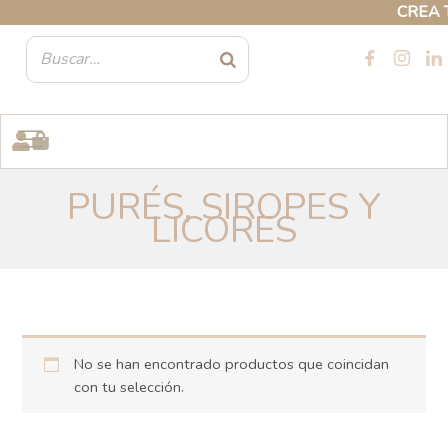
Ir
CREA TU
al
contenido
PURÉS, SIROPES Y
LICORES
No se han encontrado productos que coincidan
con tu selección.