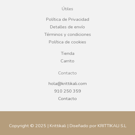
o
g
Útiles
o
r
Política de Privacidad
Detalles de envío
k
a
Términos y condiciones
Política de cookies
m
Tienda
Carrito
Contacto
hola@krittikali.com
910 250 359
Contacto
Copyright © 2025 | Krittikali | Diseñado por KRITTIKALI S.L