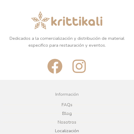
Dedicados a la comercialización y distribución de material
especifico para restauración y eventos.
F
I
a
n
c
s
Información
e
t
FAQs
Blog
b
a
Nosotros
Localización