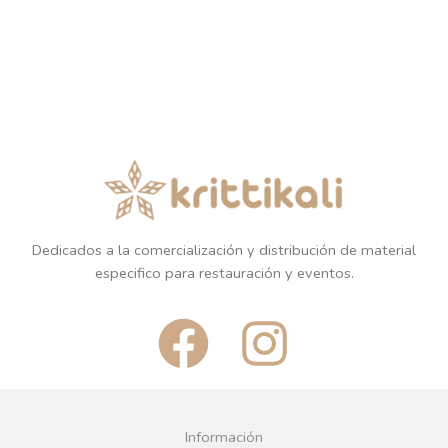
Dedicados a la comercialización y distribución de material
especifico para restauración y eventos.
F
I
a
n
c
s
Información