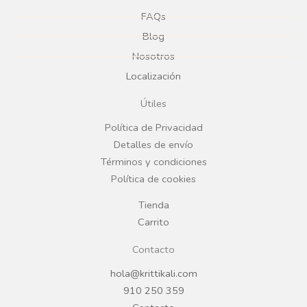
e
t
FAQs
Blog
b
a
Nosotros
Localización
o
g
Útiles
o
r
Política de Privacidad
Detalles de envío
k
a
Términos y condiciones
Política de cookies
m
Tienda
Carrito
Contacto
hola@krittikali.com
910 250 359