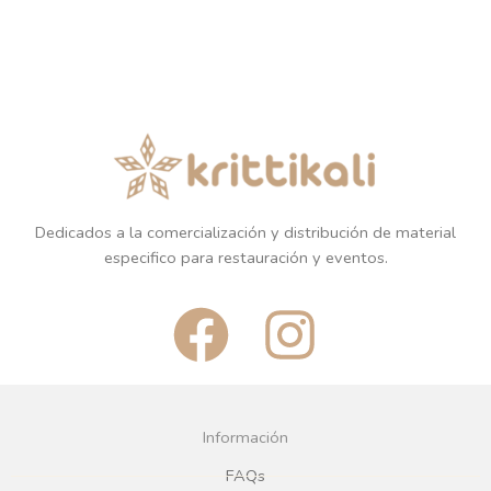
Dedicados a la comercialización y distribución de material
especifico para restauración y eventos.
F
I
a
n
c
s
Información
e
t
FAQs