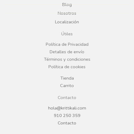
Blog
b
a
Nosotros
Localización
o
g
Útiles
o
r
Política de Privacidad
Detalles de envío
k
a
Términos y condiciones
Política de cookies
m
Tienda
Carrito
Contacto
hola@krittikali.com
910 250 359
Contacto