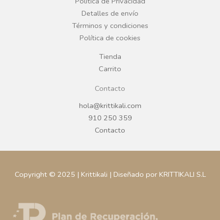
o
r
Política de Privacidad
Detalles de envío
k
a
Términos y condiciones
Política de cookies
m
Tienda
Carrito
Contacto
hola@krittikali.com
910 250 359
Contacto
Copyright © 2025 | Krittikali | Diseñado por KRITTIKALI S.L