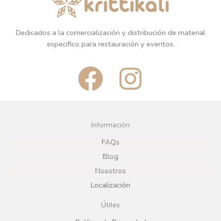
Dedicados a la comercialización y distribución de material
especifico para restauración y eventos.
F
I
a
n
c
s
Información
e
t
FAQs
Blog
b
a
Nosotros
Localización
o
g
Útiles