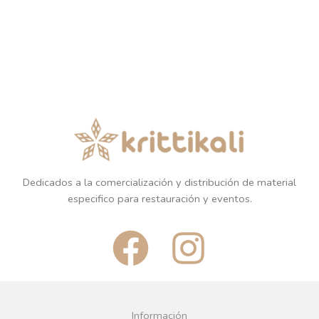
Dedicados a la comercialización y distribución de material
especifico para restauración y eventos.
F
I
a
n
c
s
Información