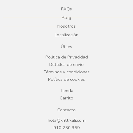
e
t
FAQs
Blog
b
a
Nosotros
Localización
o
g
Útiles
o
r
Política de Privacidad
Detalles de envío
k
a
Términos y condiciones
Política de cookies
m
Tienda
Carrito
Contacto
hola@krittikali.com
910 250 359