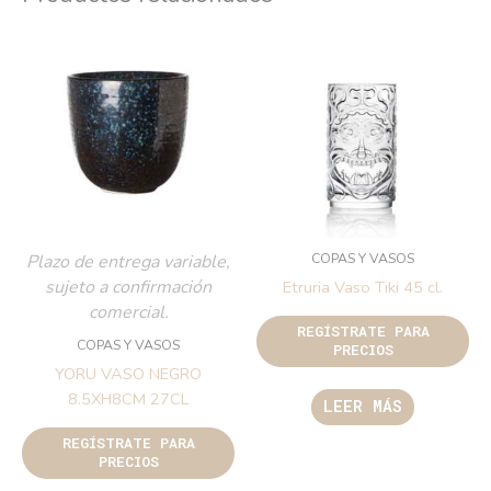
COPAS Y VASOS
Plazo de entrega variable,
sujeto a confirmación
Etruria Vaso Tiki 45 cl.
comercial.
REGÍSTRATE PARA
COPAS Y VASOS
PRECIOS
YORU VASO NEGRO
8.5XH8CM 27CL
LEER MÁS
REGÍSTRATE PARA
PRECIOS