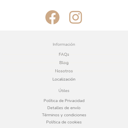
F
I
a
n
c
s
Información
e
t
FAQs
Blog
b
a
Nosotros
Localización
o
g
Útiles
o
r
Política de Privacidad
Detalles de envío
k
a
Términos y condiciones
Política de cookies