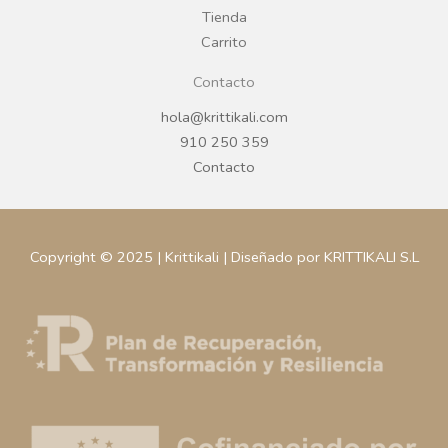
m
Tienda
Carrito
Contacto
hola@krittikali.com
910 250 359
Contacto
Copyright © 2025 | Krittikali | Diseñado por KRITTIKALI S.L