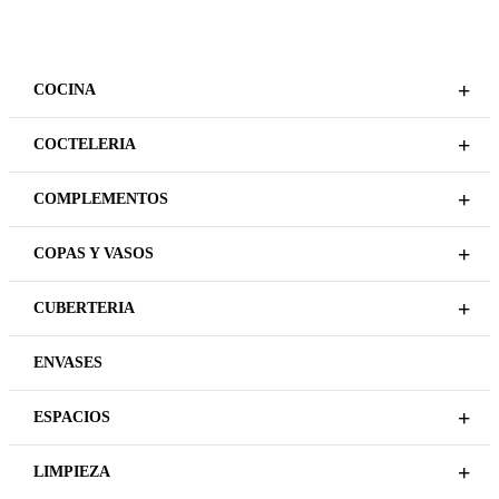
BESTSELLERS
Plazo de entrega variable,
sujeto a confirmación
PIEDRA MOLCAJETE
comercial.
GRANITO 20X H8,5CM
ARTESANÍA
REGÍSTRATE PARA
ROCA BANDEJA 25×13
PRECIOS
ESMALTADO BLANCO
LEER MÁS
REGÍSTRATE PARA
PRECIOS
LEER MÁS