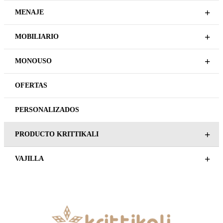
ARTESANÍA
Plazo de entrega variable,
sujeto a confirmación
ROCA BANDEJA 31X15
comercial.
BLANCO MATE
ARTESANÍA
REGÍSTRATE PARA
ROCA BANDEJA 31×15
PRECIOS
ESMALTADO BLANCO
LEER MÁS
REGÍSTRATE PARA
PRECIOS
LEER MÁS