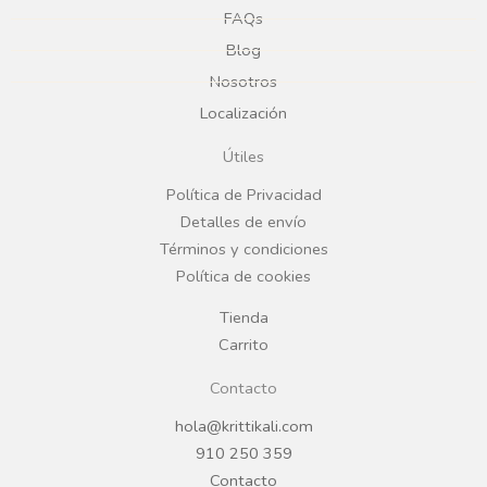
e
t
FAQs
Blog
b
a
Nosotros
Localización
o
g
Útiles
o
r
Política de Privacidad
Detalles de envío
k
a
Términos y condiciones
Política de cookies
m
Tienda
Carrito
Contacto
hola@krittikali.com
910 250 359
Contacto