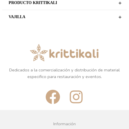
+
PRODUCTO KRITTIKALI
+
VAJILLA
Dedicados a la comercialización y distribución de material
especifico para restauración y eventos.
F
I
a
n
c
s
Información