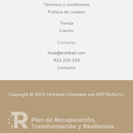
k
a
Términos y condiciones
Política de cookies
m
Tienda
Carrito
Contacto
hola@krittikali.com
910 250 359
Contacto
Copyright © 2025 | Krittikali | Diseñado por KRITTIKALI S.L