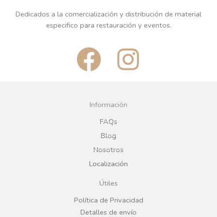
Dedicados a la comercialización y distribución de material
especifico para restauración y eventos.
F
I
a
n
c
s
Información
e
t
FAQs
Blog
b
a
Nosotros
Localización
o
g
Útiles
o
r
Política de Privacidad
Detalles de envío