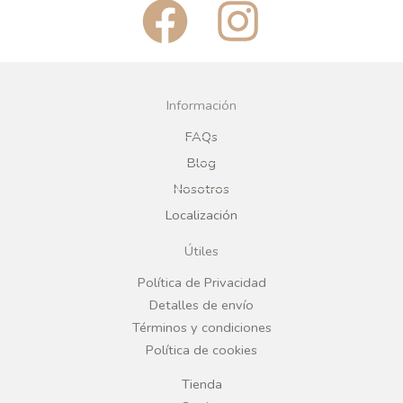
F
I
a
n
c
s
Información
e
t
FAQs
Blog
b
a
Nosotros
Localización
o
g
Útiles
o
r
Política de Privacidad
Detalles de envío
k
a
Términos y condiciones
Política de cookies
m
Tienda