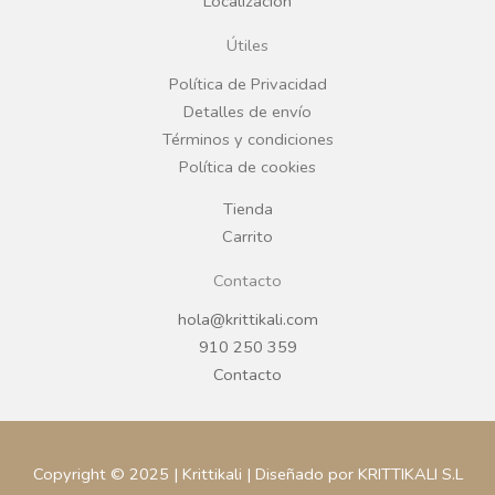
Localización
o
g
Útiles
o
r
Política de Privacidad
Detalles de envío
k
a
Términos y condiciones
Política de cookies
m
Tienda
Carrito
Contacto
hola@krittikali.com
910 250 359
Contacto
Copyright © 2025 | Krittikali | Diseñado por KRITTIKALI S.L