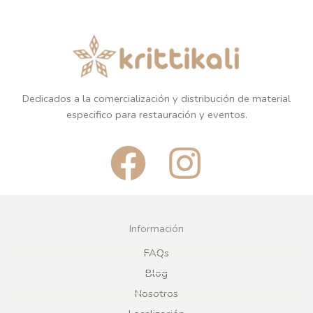
Dedicados a la comercialización y distribución de material
especifico para restauración y eventos.
F
I
a
n
c
s
Información
e
t
FAQs
Blog
b
a
Nosotros