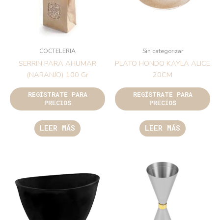
COCTELERIA
Sin categorizar
SERRIN PARA AHUMAR
PLATO HONDO KAYLA ALICE
(NARANJO) 100 Gr
20CM
REGÍSTRATE PARA
REGÍSTRATE PARA
PRECIOS
PRECIOS
LEER MÁS
LEER MÁS