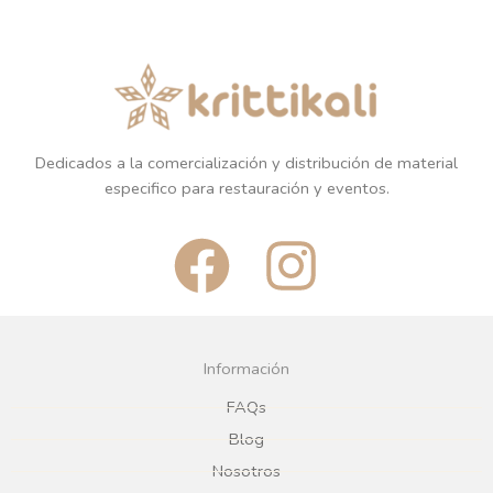
Dedicados a la comercialización y distribución de material
especifico para restauración y eventos.
F
I
a
n
c
s
Información
e
t
FAQs
Blog
b
a
Nosotros