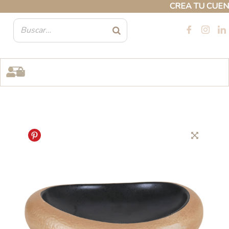
Ir
CREA TU CUENTA 
al
contenido