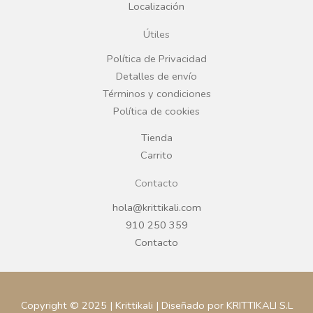
Localización
o
g
Útiles
o
r
Política de Privacidad
Detalles de envío
k
a
Términos y condiciones
Política de cookies
m
Tienda
Carrito
Contacto
hola@krittikali.com
910 250 359
Contacto
Copyright © 2025 | Krittikali | Diseñado por KRITTIKALI S.L