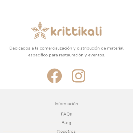
Dedicados a la comercialización y distribución de material
especifico para restauración y eventos.
F
I
a
n
c
s
Información
e
t
FAQs
Blog
b
a
Nosotros