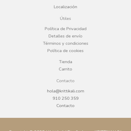
Localización
o
g
Útiles
o
r
Política de Privacidad
Detalles de envío
k
a
Términos y condiciones
Política de cookies
m
Tienda
Carrito
Contacto
hola@krittikali.com
910 250 359
Contacto