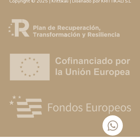
Copyright © 2025 | Krittikali | Diseñado por KRITTIKALI S.L