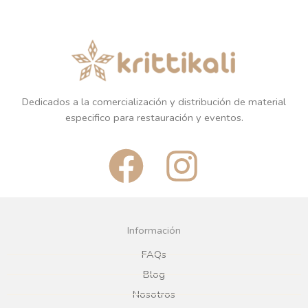
Dedicados a la comercialización y distribución de material
especifico para restauración y eventos.
F
I
a
n
c
s
Información
e
t
FAQs
Blog
b
a
Nosotros