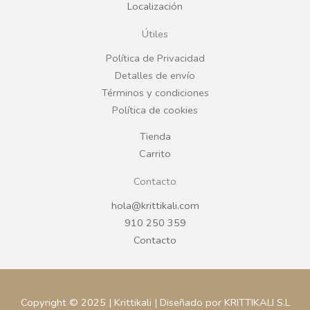
Localización
o
g
Útiles
o
r
Política de Privacidad
Detalles de envío
k
a
Términos y condiciones
Política de cookies
m
Tienda
Carrito
Contacto
hola@krittikali.com
910 250 359
Contacto
Copyright © 2025 | Krittikali | Diseñado por KRITTIKALI S.L