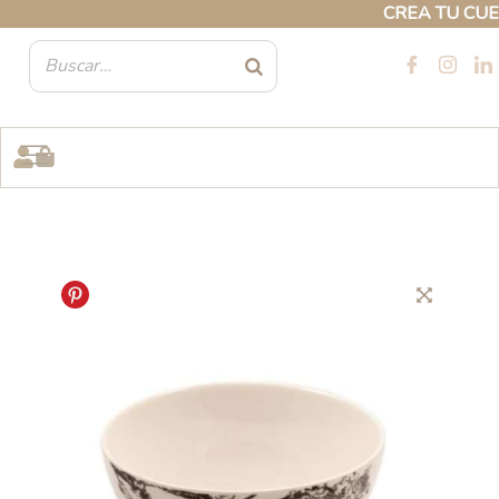
Ir
CREA TU CUENT
al
contenido