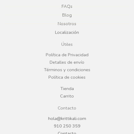
e
t
FAQs
Blog
b
a
Nosotros
Localización
o
g
Útiles
o
r
Política de Privacidad
Detalles de envío
k
a
Términos y condiciones
Política de cookies
m
Tienda
Carrito
Contacto
hola@krittikali.com
910 250 359
Contacto