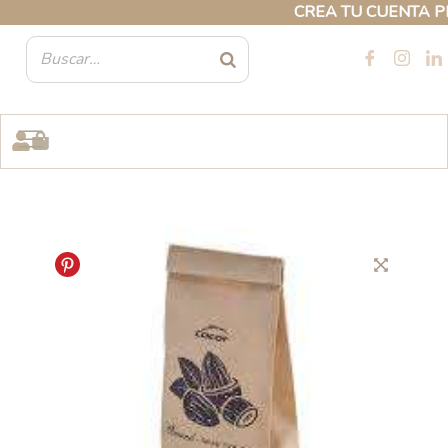
Ir
CREA TU CUENTA PROF
al
contenido