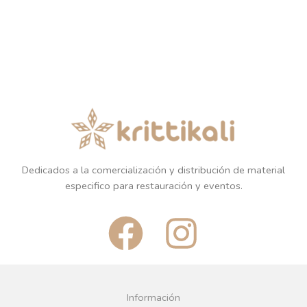
Dedicados a la comercialización y distribución de material
especifico para restauración y eventos.
F
I
a
n
c
s
Información