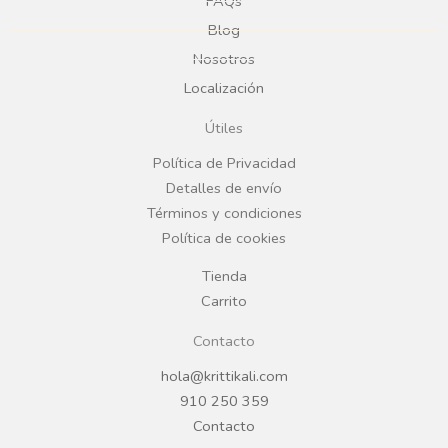
e
t
FAQs
Blog
b
a
Nosotros
Localización
o
g
Útiles
o
r
Política de Privacidad
Detalles de envío
k
a
Términos y condiciones
Política de cookies
m
Tienda
Carrito
Contacto
hola@krittikali.com
910 250 359
Contacto