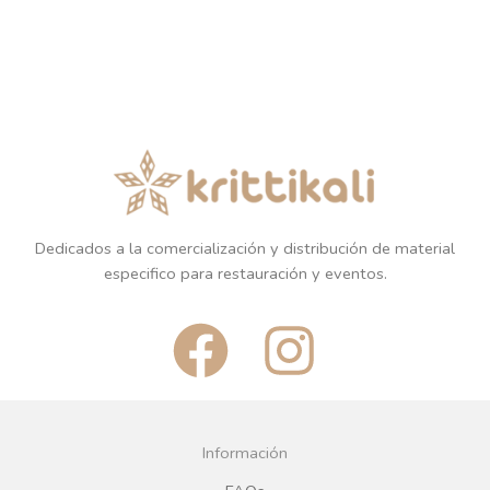
Dedicados a la comercialización y distribución de material
especifico para restauración y eventos.
F
I
a
n
c
s
Información