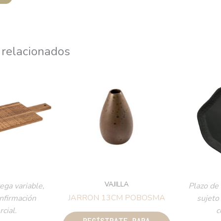
 relacionados
VAJILLA
ega variable,
Plazo de 
JARRON 13CM POBOSMA
onfirmación
sujeto
cial.
c
REGÍSTRATE PARA