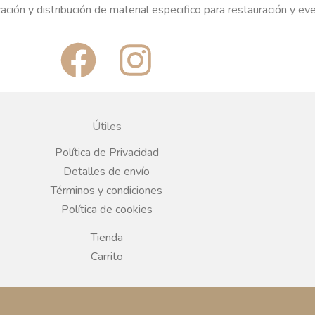
ación y distribución de material especifico para restauración y ev
F
I
a
n
c
s
Útiles
e
t
Política de Privacidad
Detalles de envío
b
a
Términos y condiciones
Política de cookies
o
g
Tienda
o
r
Carrito
k
a