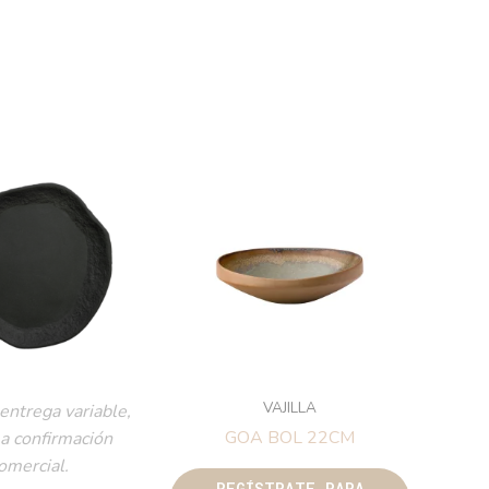
VAJILLA
entrega variable,
GOA BOL 22CM
 a confirmación
omercial.
REGÍSTRATE PARA