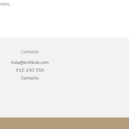
entos.
Contacto
hola@krittikali.com
910 250 359
Contacto