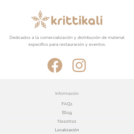
Dedicados a la comercialización y distribución de material
especifico para restauración y eventos.
F
I
a
n
c
s
Información
e
t
FAQs
Blog
b
a
Nosotros
Localización