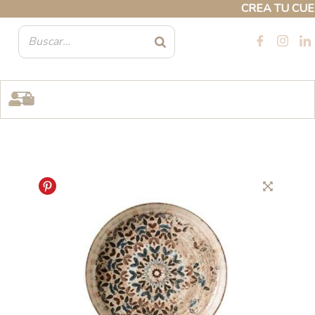
Ir
CREA TU CUENTA
al
contenido