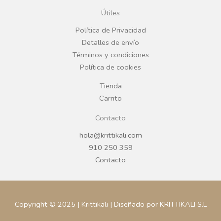
o
g
Útiles
o
r
Política de Privacidad
Detalles de envío
k
a
Términos y condiciones
Política de cookies
m
Tienda
Carrito
Contacto
hola@krittikali.com
910 250 359
Contacto
Copyright © 2025 | Krittikali | Diseñado por KRITTIKALI S.L