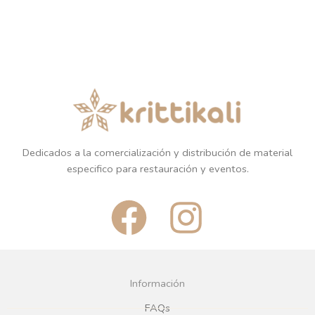
Dedicados a la comercialización y distribución de material
especifico para restauración y eventos.
F
I
a
n
c
s
Información
FAQs