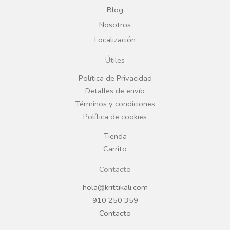
e
t
Blog
b
a
Nosotros
Localización
o
g
Útiles
o
r
Política de Privacidad
Detalles de envío
k
a
Términos y condiciones
Política de cookies
m
Tienda
Carrito
Contacto
hola@krittikali.com
910 250 359
Contacto