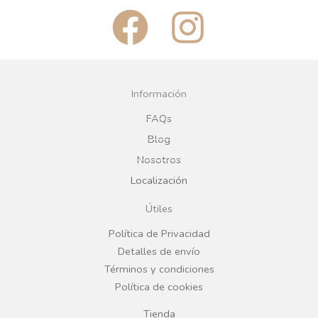
F
I
a
n
c
s
Información
e
t
FAQs
Blog
b
a
Nosotros
Localización
o
g
Útiles
o
r
Política de Privacidad
Detalles de envío
k
a
Términos y condiciones
Política de cookies
m
Tienda