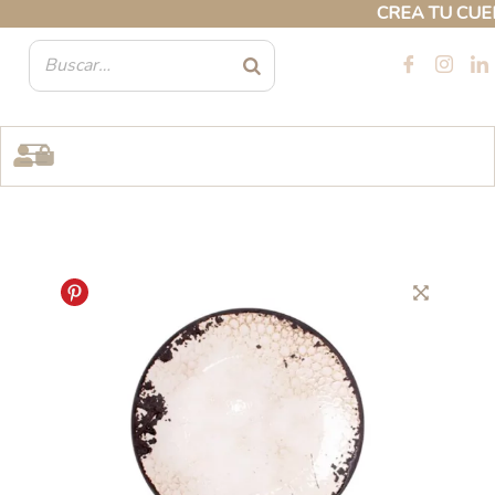
Ir
CREA TU CUENTA
al
contenido