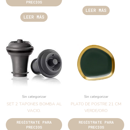
PRECIOS
LEER MÁS
LEER MÁS
Sin categorizar
Sin categorizar
SET 2 TAPONES BOMBA AL
PLATO DE POSTRE 21 CM
VACIO.
VERDE/ORO
REGÍSTRATE PARA
REGÍSTRATE PARA
PRECIOS
PRECIOS