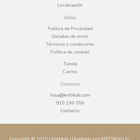
Localización
o
g
Útiles
o
r
Política de Privacidad
Detalles de envío
k
a
Términos y condiciones
Política de cookies
m
Tienda
Carrito
Contacto
hola@krittikali.com
910 250 359
Contacto
Copyright © 2025 | Krittikali | Diseñado por KRITTIKALI S.L