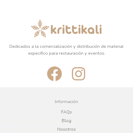
Dedicados a la comercialización y distribución de material
especifico para restauración y eventos.
F
I
a
n
c
s
Información
e
t
FAQs
Blog
b
a
Nosotros