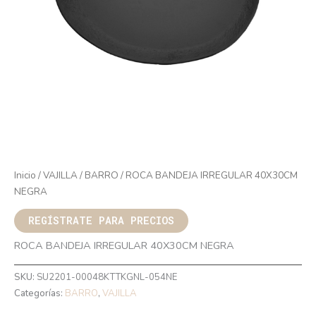
Inicio
/
VAJILLA
/
BARRO
/ ROCA BANDEJA IRREGULAR 40X30CM
NEGRA
REGÍSTRATE PARA PRECIOS
ROCA BANDEJA IRREGULAR 40X30CM NEGRA
SKU:
SU2201-00048KTTKGNL-054NE
Categorías:
BARRO
,
VAJILLA