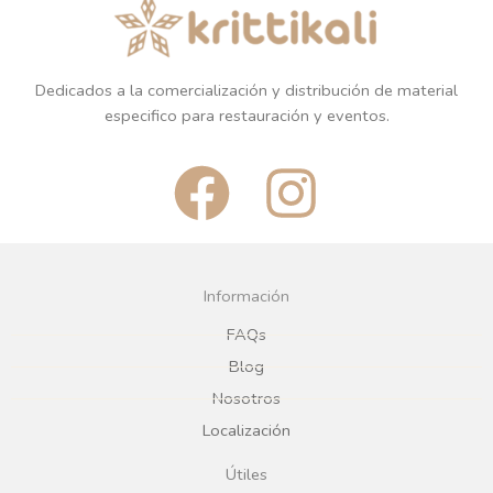
Dedicados a la comercialización y distribución de material
especifico para restauración y eventos.
F
I
a
n
c
s
Información
e
t
FAQs
Blog
b
a
Nosotros
Localización
o
g
Útiles