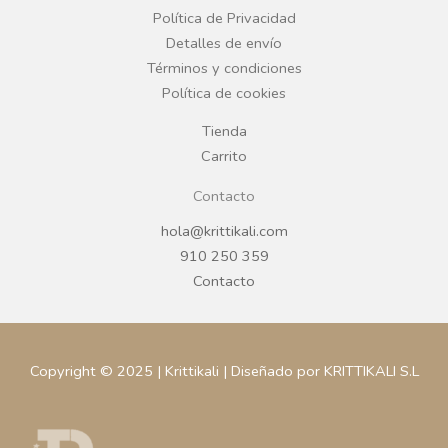
o
r
Política de Privacidad
Detalles de envío
k
a
Términos y condiciones
Política de cookies
m
Tienda
Carrito
Contacto
hola@krittikali.com
910 250 359
Contacto
Copyright © 2025 | Krittikali | Diseñado por KRITTIKALI S.L