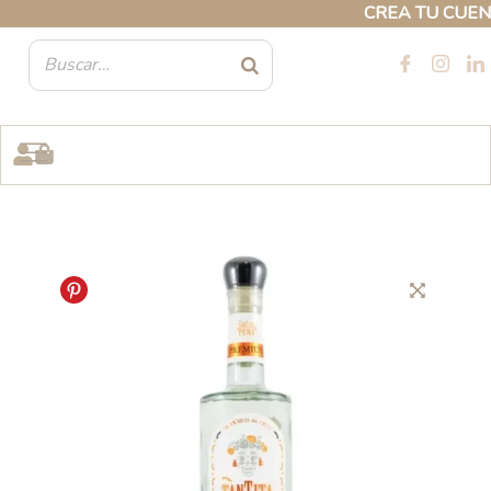
Ir
CREA TU CUENTA 
al
contenido