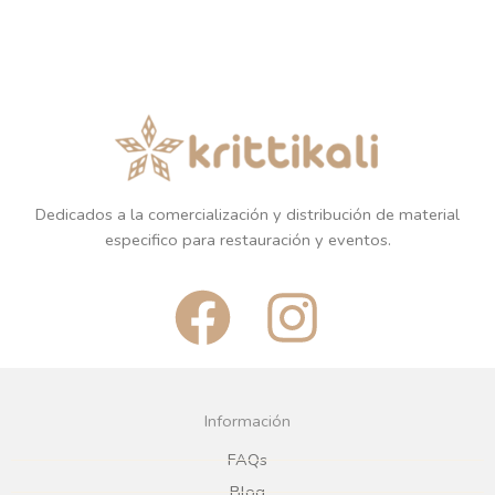
Dedicados a la comercialización y distribución de material
especifico para restauración y eventos.
F
I
a
n
c
s
Información
e
t
FAQs
Blog