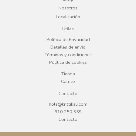
b
a
Nosotros
Localización
o
g
Útiles
o
r
Política de Privacidad
Detalles de envío
k
a
Términos y condiciones
Política de cookies
m
Tienda
Carrito
Contacto
hola@krittikali.com
910 250 359
Contacto