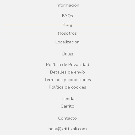
c
s
Información
e
t
FAQs
Blog
b
a
Nosotros
Localización
o
g
Útiles
o
r
Política de Privacidad
Detalles de envío
k
a
Términos y condiciones
Política de cookies
m
Tienda
Carrito
Contacto
hola@krittikali.com