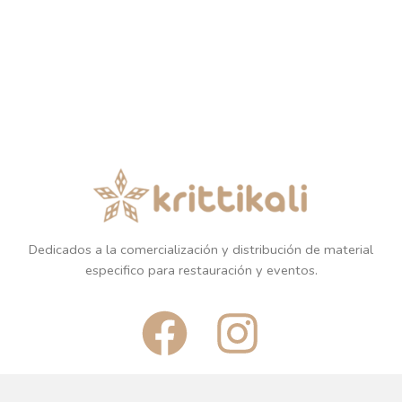
Dedicados a la comercialización y distribución de material
especifico para restauración y eventos.
F
I
a
n