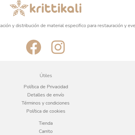
ación y distribución de material especifico para restauración y ev
F
I
a
n
c
s
Útiles
e
t
Política de Privacidad
Detalles de envío
b
a
Términos y condiciones
Política de cookies
o
g
Tienda
Carrito