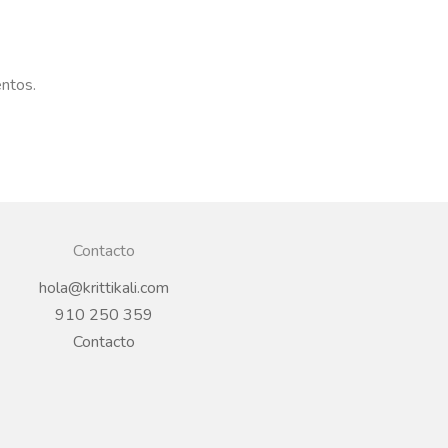
entos.
Contacto
hola@krittikali.com
910 250 359
Contacto