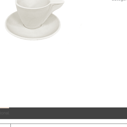
ional
QR Code