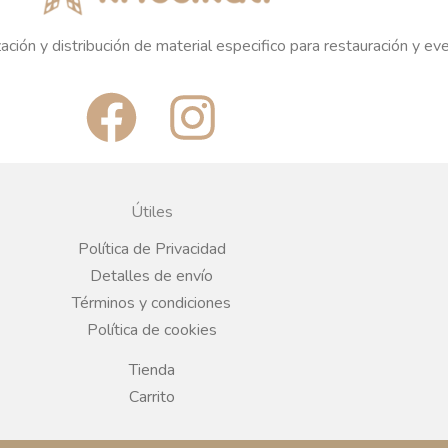
ación y distribución de material especifico para restauración y ev
F
I
a
n
c
s
Útiles
e
t
Política de Privacidad
Detalles de envío
b
a
Términos y condiciones
Política de cookies
o
g
Tienda
o
r
Carrito