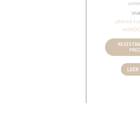
comer
VAJ
UMAMI FU
HONDO
REGÍSTR
PRE
LEER