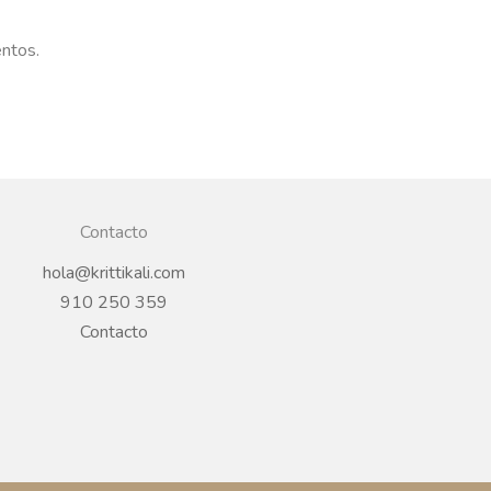
entos.
Contacto
hola@krittikali.com
910 250 359
Contacto