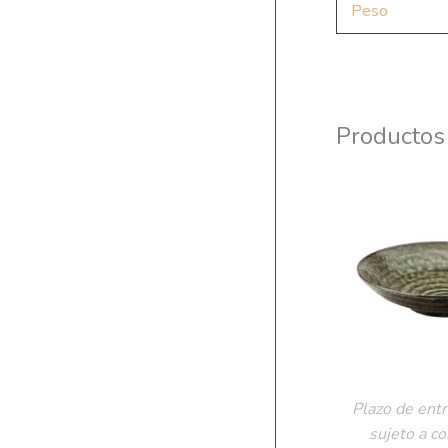
Peso
Productos
Plazo de entr
sujeto a c