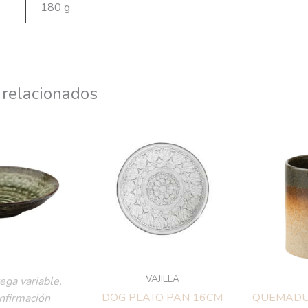
180 g
 relacionados
VAJILLA
ega variable,
DOG PLATO PAN 16CM
QUEMADU
onfirmación