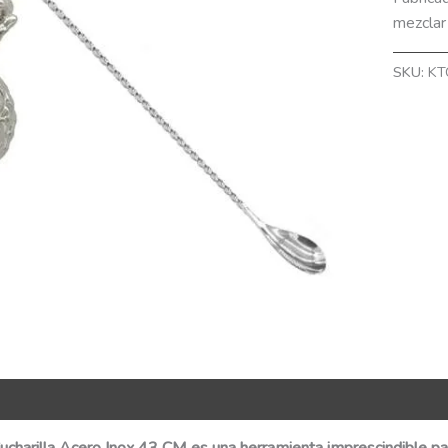
mezclar 
SKU:
KT
R Code