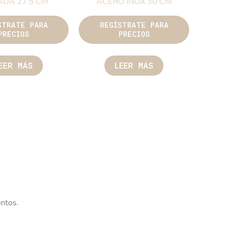
DA 27.5 CM
ACERO INOX 30 CM
STRATE PARA
REGÍSTRATE PARA
PRECIOS
PRECIOS
EER MÁS
LEER MÁS
entos.