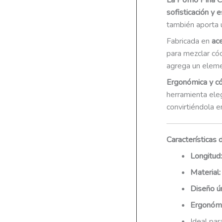
La Pomo Piña Cu
sofisticación y es
también aporta u
Fabricada en
ace
para mezclar cóc
agrega un elemen
Ergonómica y c
herramienta ele
convirtiéndola e
Características 
Longitud:
Material:
Diseño ú
Ergonómi
Ideal pa