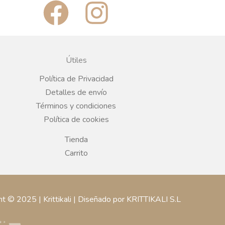
F
I
a
n
c
s
Útiles
e
t
Política de Privacidad
Detalles de envío
b
a
Términos y condiciones
Política de cookies
o
g
Tienda
o
r
Carrito
k
a
ht © 2025 | Krittikali | Diseñado por KRITTIKALI S.L
m