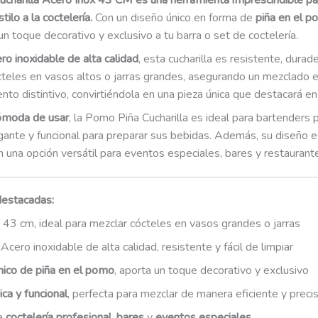
charilla Acero Inox 43 CM es una herramienta imprescindible pa
tilo a la coctelería.
Con un diseño único en forma de
piña en el 
n toque decorativo y exclusivo a tu barra o set de coctelería.
ro inoxidable de alta calidad
, esta cucharilla es resistente, durade
teles en vasos altos o jarras grandes, asegurando un mezclado ef
to distintivo, convirtiéndola en una pieza única que destacará en
ómoda de usar
, la Pomo Piña Cucharilla es ideal para bartenders
gante y funcional para preparar sus bebidas. Además, su diseño e
n una opción versátil para eventos especiales, bares y restaurant
destacadas:
43 cm, ideal para mezclar cócteles en vasos grandes o jarras
Acero inoxidable de alta calidad, resistente y fácil de limpiar
nico de piña en el pomo
, aporta un toque decorativo y exclusivo
ca y funcional
, perfecta para mezclar de manera eficiente y preci
ra
coctelería profesional
,
bares
y
eventos especiales