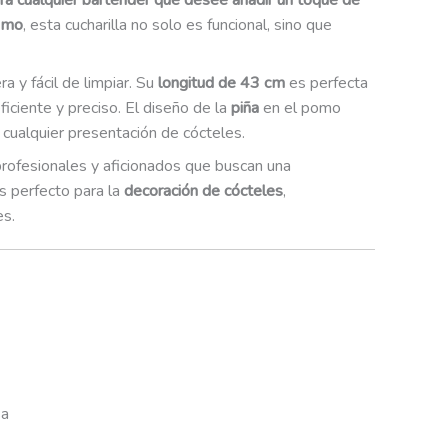
ra cualquier bartender que desee añadir un toque de
pomo
, esta cucharilla no solo es funcional, sino que
ra y fácil de limpiar. Su
longitud de 43 cm
es perfecta
iciente y preciso. El diseño de la
piña
en el pomo
 cualquier presentación de cócteles.
 profesionales y aficionados que buscan una
s perfecto para la
decoración de cócteles
,
es.
sa