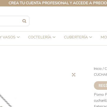
EA TU CUENTA PROFESIONAL Y ACCEDE A PRECIOS EXCL
Y VASOS
COCTELERÍA
CUBERTERÍA
MO
Inicio
/
C
CUCHAR
REG
Pomo Pi
cucharil
Fabricad