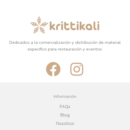
Dedicados a la comercialización y distribución de material
especifico para restauración y eventos.
F
I
a
n
c
s
Información
e
t
FAQs
Blog
b
a
Nosotros