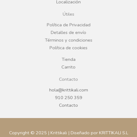
Localización
o
g
Útiles
o
r
Política de Privacidad
Detalles de envío
k
a
Términos y condiciones
Política de cookies
m
Tienda
Carrito
Contacto
hola@krittikali.com
910 250 359
Contacto
Copyright © 2025 | Krittikali | Diseñado por KRITTIKALI S.L