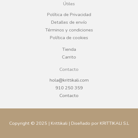
Útiles
o
r
Política de Privacidad
Detalles de envío
k
a
Términos y condiciones
Política de cookies
m
Tienda
Carrito
Contacto
hola@krittikali.com
910 250 359
Contacto
Copyright © 2025 | Krittikali | Diseñado por KRITTIKALI S.L