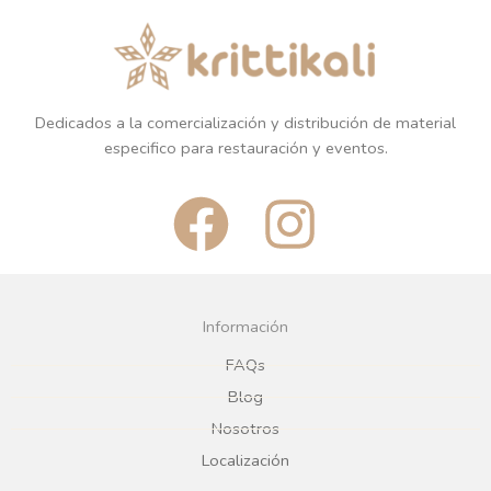
Dedicados a la comercialización y distribución de material
especifico para restauración y eventos.
F
I
a
n
c
s
Información
e
t
FAQs
Blog
b
a
Nosotros
Localización
o
g