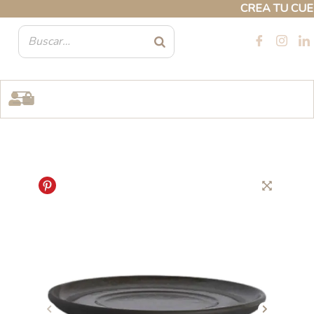
Ir
CREA TU CUENTA
al
contenido