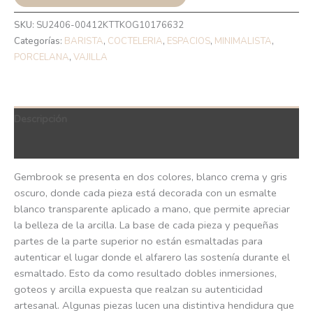
SKU:
SU2406-00412KTTKOG10176632
Categorías:
BARISTA
,
COCTELERIA
,
ESPACIOS
,
MINIMALISTA
,
PORCELANA
,
VAJILLA
Descripción
QR Code
Gembrook se presenta en dos colores, blanco crema y gris
oscuro, donde cada pieza está decorada con un esmalte
blanco transparente aplicado a mano, que permite apreciar
la belleza de la arcilla. La base de cada pieza y pequeñas
partes de la parte superior no están esmaltadas para
autenticar el lugar donde el alfarero las sostenía durante el
esmaltado. Esto da como resultado dobles inmersiones,
goteos y arcilla expuesta que realzan su autenticidad
artesanal. Algunas piezas lucen una distintiva hendidura que